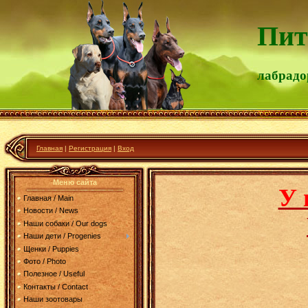
Пит
лабрад
Главная
|
Регистрация
|
Вход
Меню сайта
У 
Главная / Main
Новости / News
Наши собаки / Our dogs
Наши дети / Progenies
Щенки / Puppies
Фото / Photo
Полезное / Useful
Контакты / Contact
Наши зоотовары