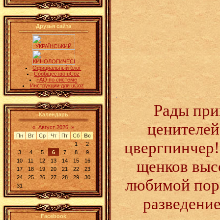
Друзья сайта
Официальный блог
Сообщество uCoz
FAQ по системе
Инструкции для uCoz
Рады при
Календарь
ценителей
«
Август 2026
»
Пн
Вт
Ср
Чт
Пт
Сб
Вс
цвергпинчер!
1
2
3
4
5
6
7
8
9
щенков высо
10
11
12
13
14
15
16
17
18
19
20
21
22
23
24
25
26
27
28
29
30
любимой поро
31
разведение
Facebook