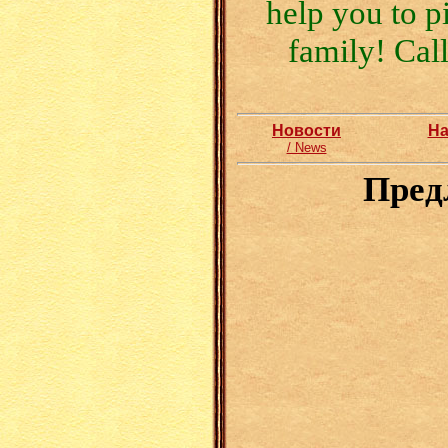
help you to p
family! Call
Новости
На
/ News
Предла