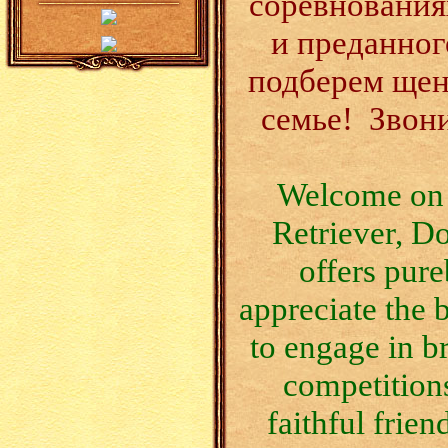
соревнованиях
и преданног
подберем щен
семье! Звони
Welcome on o
Retriever, D
offers pure
appreciate the 
to engage in br
competition
faithful frien